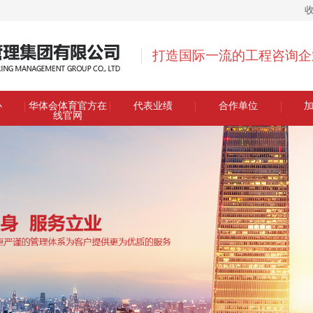
打造国际一流的工程咨询企
心
华体会体育官方在
代表业绩
合作单位
线官网