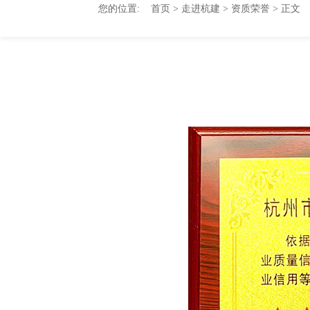
您的位置:
首页
>
走进杭建
>
资质荣誉
> 正文