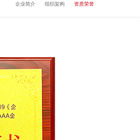
企业简介
组织架构
资质荣誉