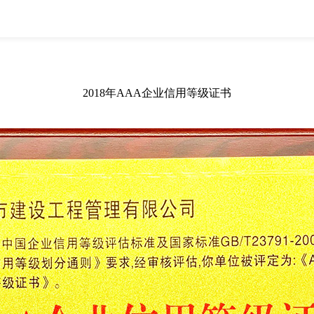
2018年AAA企业信用等级证书