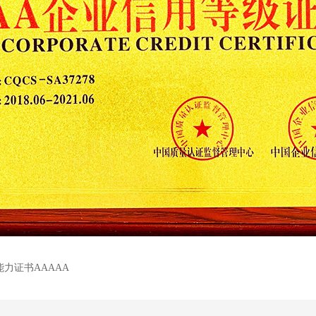
力证书AAAAA