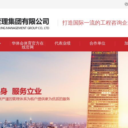
打造国际一流的工程咨询企
心
华体会体育官方在
代表业绩
合作单位
线官网