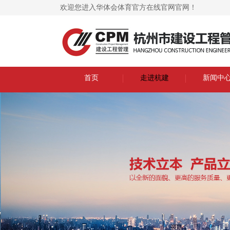
欢迎您进入华体会体育官方在线官网官网！
首页
走进杭建
新闻中